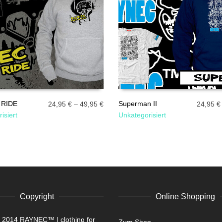
 RIDE
Superman II
24,95
€
–
49,95
€
24,95
€
isiert
Unkategorisiert
HRUNG WÄHLEN
AUSFÜHRUNG WÄHLEN
Copyright
Online Shopping
t 2014 RAYNEC™ | clothing for