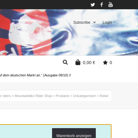
Twitter
Facebook
YouTube
Subscribe
Login
0,00
€
0
 auf dem deutschen Markt an."
(Ausgabe 09/10) //
r riders » Mountainbike Rider Shop
>
Produkte
>
Unkategorisiert
>
Rebel
Warenkorb anzeigen