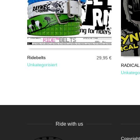
Ridebelts
29,95
€
Unkategorisiert
RADICAL
AUSFÜHRUNG WÄHLEN
Unkategor
AUSFÜ
Ride with us
Copyrigh