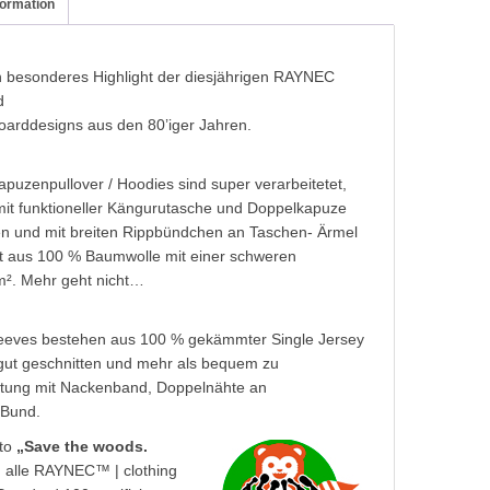
formation
in besonderes Highlight der diesjährigen RAYNEC
d
eboarddesigns aus den 80’iger Jahren.
puzenpullover / Hoodies sind super verarbeitetet,
mit funktioneller Kängurutasche und Doppelkapuze
ten und mit breiten Rippbündchen an Taschen- Ärmel
gt aus 100 % Baumwolle mit einer schweren
/m². Mehr geht nicht…
leeves bestehen aus 100 % gekämmter Single Jersey
 gut geschnitten und mehr als bequem zu
eitung mit Nackenband, Doppelnähte an
 Bund.
tto
„Save the woods.
 alle RAYNEC™ | clothing