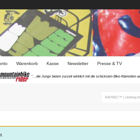
onto
Warenkorb
Kasse
Newsletter
Presse & TV
"....die Jungs bieten zurzeit wirklich mit die schicksten Bike-Klamotten
RAYNEC™ | clothing fo
t.