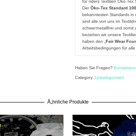
for riders Textilien Öko-Tex 
Der
Öko-Tex Standard 10
bekanntesten Standards in d
sind alle von uns im Textil
schwermetallfrei und somit 
beziehen wir unsere Textilie
haben den „
Fair Wear Fou
Arbeitsbedingungen für alle
Haben Sie Fragen?
Kontaktiere
Category:
Unkategorisiert
Ã„hnliche Produkte