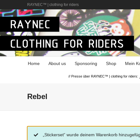
RAYNEC™ | clothing for riders
Home
About us
Sponsoring
Shop
Mein K
// Presse über RAYNEC™ | clothing for riders:
Rebel
„Stickerset“ wurde deinem Warenkorb hinzugefüg