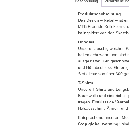
Beschreibung
Zusätzliche In
Produktbeschreibung
Das Design – Rebel – ist e
MTB Freeride Kollektion un
ist inspiriert von den Skat
Hoodies
Unsere flauschig weichen Ka
halten echt warm und sind 
ausgestattet. Gut geschnit
und Hüftabschluss. Geferti
Stoffdichte von über 300 g
T-Shirts
Unsere T-Shirts und Longs
Baumwolle und sind richtig
tragen. Erstklassige Vearb
Halsausschnitt, Ärmeln und
Entsprechend unserem Mo
Stop global warming“
sind