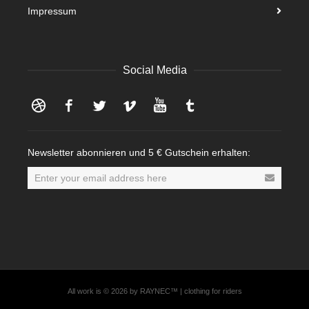
Impressum
Social Media
Dribbble
Facebook
Twitter
Vimeo
YouTube
Tumblr
Newsletter abonnieren und 5 € Gutschein erhalten:
All work is © 2026 by RAYNEC™ | clothing for riders