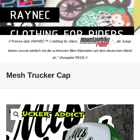
// Presse über RAYNEC™ | clothing for riders:
"....die Jungs
bieten zurzeit wirklich mit die schicksten Bike-Klamotten auf dem deutschen Markt
an."
(Ausgabe 09/10) //
Mesh Trucker Cap